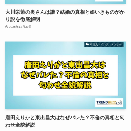
大川栄策の奥さんは誰？結婚の真相と娘いきものがか
り説を徹底解明
2025年12月30日
有名人・インフルエンサー
唐田えりかと東出昌大はなぜバレた？不倫の真相と匂
わせ全貌解説