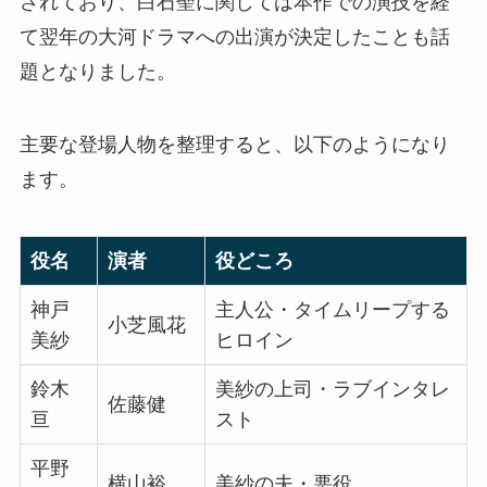
されており、白石聖に関しては本作での演技を経
て翌年の大河ドラマへの出演が決定したことも話
題となりました。
主要な登場人物を整理すると、以下のようになり
ます。
役名
演者
役どころ
神戸
主人公・タイムリープする
小芝風花
美紗
ヒロイン
鈴木
美紗の上司・ラブインタレ
佐藤健
亘
スト
平野
横山裕
美紗の夫・悪役