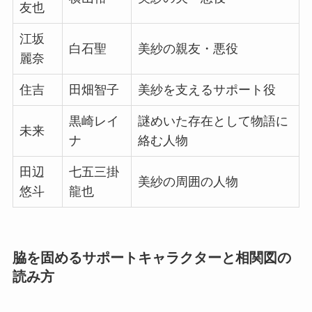
友也
江坂
白石聖
美紗の親友・悪役
麗奈
住吉
田畑智子
美紗を支えるサポート役
黒崎レイ
謎めいた存在として物語に
未来
ナ
絡む人物
田辺
七五三掛
美紗の周囲の人物
悠斗
龍也
脇を固めるサポートキャラクターと相関図の
読み方