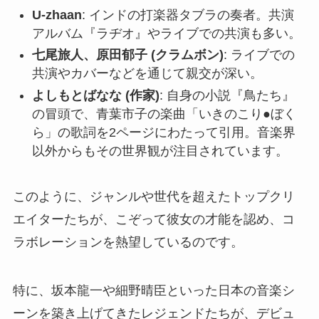
U-zhaan
: インドの打楽器タブラの奏者。共演
アルバム『ラヂオ』やライブでの共演も多い。
七尾旅人、原田郁子 (クラムボン)
: ライブでの
共演やカバーなどを通じて親交が深い。
よしもとばなな (作家)
: 自身の小説『鳥たち』
の冒頭で、青葉市子の楽曲「いきのこり●ぼく
ら」の歌詞を2ページにわたって引用。音楽界
以外からもその世界観が注目されています。
このように、ジャンルや世代を超えたトップクリ
エイターたちが、こぞって彼女の才能を認め、コ
ラボレーションを熱望しているのです。
特に、坂本龍一や細野晴臣といった日本の音楽シ
ーンを築き上げてきたレジェンドたちが、デビュ