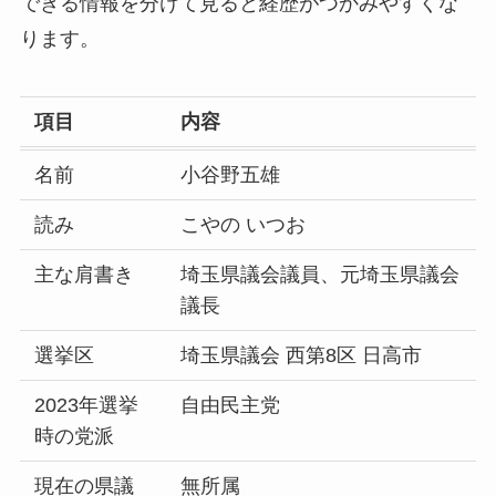
できる情報を分けて見ると経歴がつかみやすくな
ります。
項目
内容
名前
小谷野五雄
読み
こやの いつお
主な肩書き
埼玉県議会議員、元埼玉県議会
議長
選挙区
埼玉県議会 西第8区 日高市
2023年選挙
自由民主党
時の党派
現在の県議
無所属