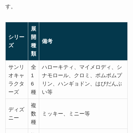
す。
展
シリー
開
備考
ズ
種
類
サンリ
全
ハローキティ、マイメロディ、シ
オキャ
1
ナモロール、クロミ、ポムポムプ
ラクタ
6
リン、ハンギョドン、はぴだんぶ
ーズ
種
い等
複
ディズ
数
ミッキー、ミニー等
ニー
種