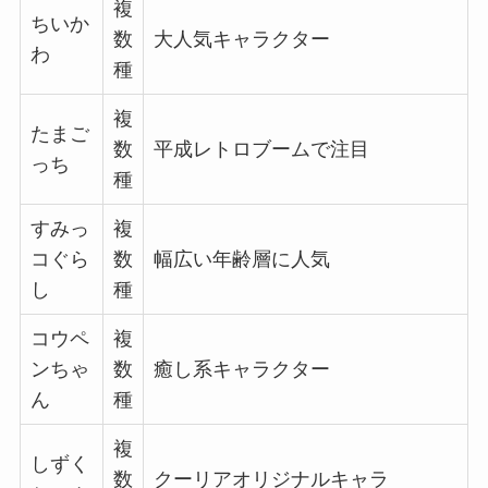
複
ちいか
数
大人気キャラクター
わ
種
複
たまご
数
平成レトロブームで注目
っち
種
すみっ
複
コぐら
数
幅広い年齢層に人気
し
種
コウペ
複
ンちゃ
数
癒し系キャラクター
ん
種
複
しずく
数
クーリアオリジナルキャラ