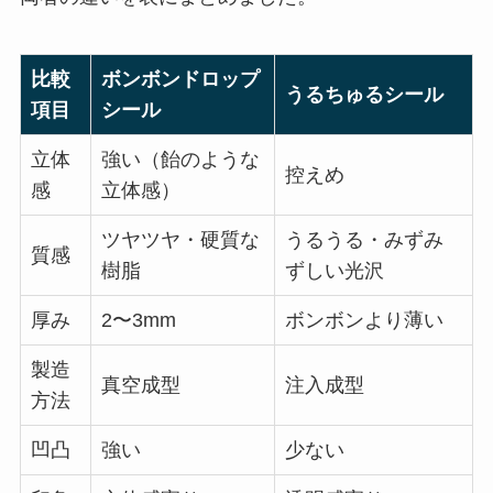
比較
ボンボンドロップ
うるちゅるシール
項目
シール
立体
強い（飴のような
控えめ
感
立体感）
ツヤツヤ・硬質な
うるうる・みずみ
質感
樹脂
ずしい光沢
厚み
2〜3mm
ボンボンより薄い
製造
真空成型
注入成型
方法
凹凸
強い
少ない