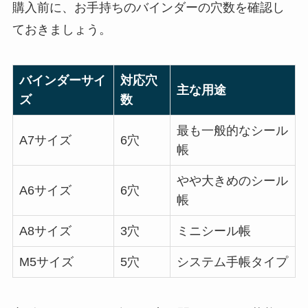
購入前に、お手持ちのバインダーの穴数を確認し
ておきましょう。
バインダーサイ
対応穴
主な用途
ズ
数
最も一般的なシール
A7サイズ
6穴
帳
やや大きめのシール
A6サイズ
6穴
帳
A8サイズ
3穴
ミニシール帳
M5サイズ
5穴
システム手帳タイプ