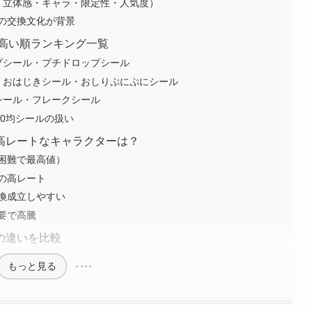
・立体感・キャラ・限定性・人気度）
の交換文化が背景
が高い順ランキング一覧
プシール・プチドロップシール
・おはじきシール・おしりぷにぷにシール
シール・フレークシール
00均シールの扱い
高レートなキャラクターは？
困難で最高値）
の高レート
換成立しやすい
要で高騰
の違いを比較
もっと見る