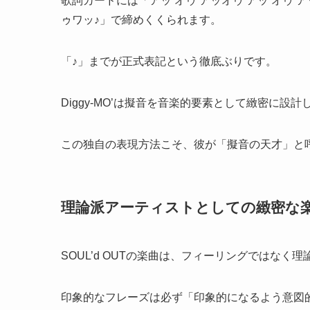
歌詞カードには「アッ オゥ アッオゥ アッ オゥ 
ゥワッ♪」で締めくくられます。
「♪」までが正式表記という徹底ぶりです。
Diggy-MO’は擬音を音楽的要素として緻密に
この独自の表現方法こそ、彼が「擬音の天才」と
理論派アーティストとしての緻密な
SOUL’d OUTの楽曲は、フィーリングではなく
印象的なフレーズは必ず「印象的になるよう意図