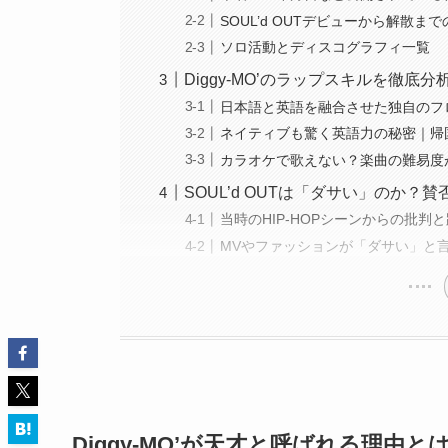
SOUL’d OUTデビューから解散ま
ソロ活動とディスコグラフィ一覧
Diggy-MO’のラップスキルを徹底分
日本語と英語を融合させた独自のフ
ネイティブも驚く英語力の秘密｜帰
カラオケで歌えない？楽曲の難易度
SOUL’d OUTは「ダサい」のか？
当時のHIP-HOPシーンからの批判
MVやファッションが「ダサい」と
Diggy-MO’が天才と呼ばれる理由と