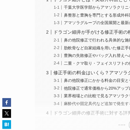
千葉大学医学部からアマソラクリニ
鼻整形と豊胸を専門とする形成外科
アマソラグループの全国展開と最新
ドラゴン細井が手がける修正手術の
鼻の他院修正で行われる具体的な施
肋軟骨など自家組織を用いた修正手
豊胸の失敗修正やバッグ入れ替えへ
二重・クマ取り・フェイスリフトの
修正手術の料金はいくら？アマソラ
鼻の他院修正にかかる料金の目安と
他院修正で通常価格から20%アッ
業界相場との比較で見るアマソラク
麻酔代や固定具代など追加で発生す
ドラゴン細井の修正手術に対する評