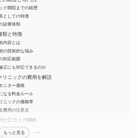
ック開院までの経歴
医としての特徴
の診療体制
種類と特徴
術内容とは
術の技術的な強み
の対応範囲
修正にも対応できるのか
クリニックの費用を解説
モニター価格
プになる料金ルール
リニックの価格帯
る費用の注意点
判と口コミの傾向
もっと見る