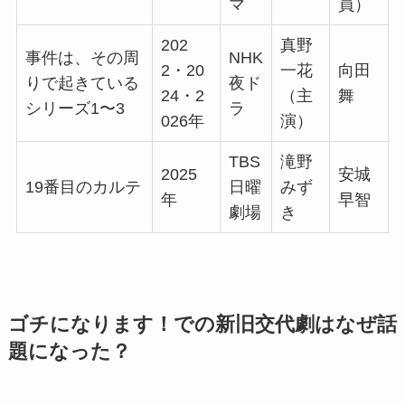
マ
員）
202
真野
事件は、その周
NHK
2・20
一花
向田
りで起きている
夜ド
24・2
（主
舞
シリーズ1〜3
ラ
026年
演）
TBS
滝野
2025
安城
19番目のカルテ
日曜
みず
年
早智
劇場
き
ゴチになります！での新旧交代劇はなぜ話
題になった？