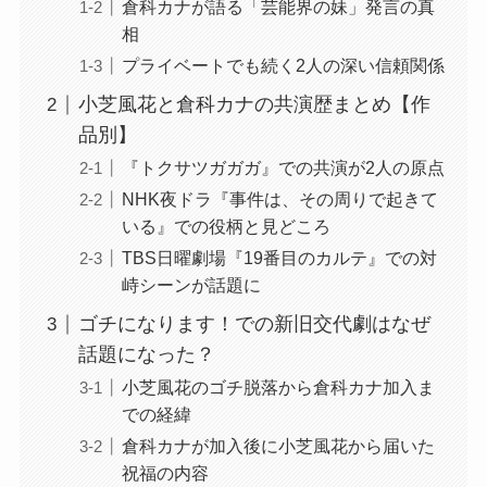
倉科カナが語る「芸能界の妹」発言の真
相
プライベートでも続く2人の深い信頼関係
小芝風花と倉科カナの共演歴まとめ【作
品別】
『トクサツガガガ』での共演が2人の原点
NHK夜ドラ『事件は、その周りで起きて
いる』での役柄と見どころ
TBS日曜劇場『19番目のカルテ』での対
峙シーンが話題に
ゴチになります！での新旧交代劇はなぜ
話題になった？
小芝風花のゴチ脱落から倉科カナ加入ま
での経緯
倉科カナが加入後に小芝風花から届いた
祝福の内容