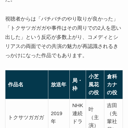
視聴者からは「バチバチのやり取りが良かった」
「トクサツガガガや事件はその周りでの2人を思い
出した」という反応が多数上がり、コメディとシ
リアスの両面でその共演の魅力が再認識されるき
っかけになった作品でもあります。
小芝
倉科
局・
作品名
放送年
風花
カナ
枠
の役
の役
NHK
吉田
叶
2019
連続
（先
トクサツガガガ
（主
年
ドラ
輩社
演）