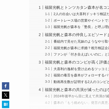
福留光帆とトンツカタン森本が名コ
2人の出会いは大喜利ドッキリ検証
ボートレース場の営業やイベントで
福留光帆が森本を「塾長」と呼ぶ理
福留光帆と森本の仲良しエピソード
番組内で見せた兄妹のようなやり取
福留光帆が森本に求婚？相方検証企
ファンが「付き合えばいいのに」と
福留光帆と森本のコンビが高く評価
大喜利の逸材を受け止めるツッコミ
福留の毒舌を森本がフォローするバ
動画再生数が証明する2人のコンビ
福留光帆と森本の共演が減ったのは
2024年後半から目に見えて共演が
森本の「もう絡めない」発言の真意