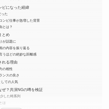
ンビになった経緯
だった
コンビ仕事が急増した背景
由とは？
まとめ
りが話題に
画の内容を振り返る
言うほどの絶妙な距離感
される理由
力の相性
ランスの良さ
としての人気
なぜ？共演NGの噂を検証
減少した時系列
とは