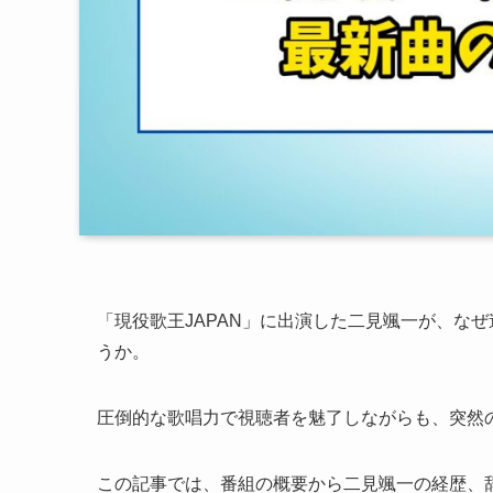
「現役歌王JAPAN」に出演した二見颯一が、な
うか。
圧倒的な歌唱力で視聴者を魅了しながらも、突然
この記事では、番組の概要から二見颯一の経歴、辞