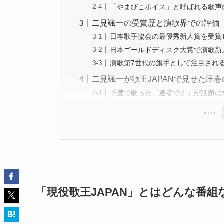
「やまびこボイス」と呼ばれる歌声
二見颯一の受賞歴と演歌界での評価
日本歌手協会の最優秀新人賞を受賞
日本ゴールドディスク大賞で演歌新
演歌第7世代の旗手として注目され
二見颯一が歌王JAPANで見せた圧
予選で歌った「達者でナ」が話題に
「現役歌王JAPAN」とはどんな番組