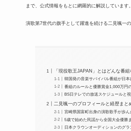
まで、公式情報をもとに網羅的に解説しています
演歌第7世代の旗手として躍進を続ける二見颯一
「現役歌王JAPAN」とはどんな番
韓国発の音楽サバイバル番組が日本
番組のルールと優勝賞金1,000万円
BS日テレでの放送スケジュールと
二見颯一のプロフィールと経歴まと
宮崎県国富町出身の演歌歌手が歩ん
5歳で始めた民謡から全国大会優勝
日本クラウンオーディションのグラ