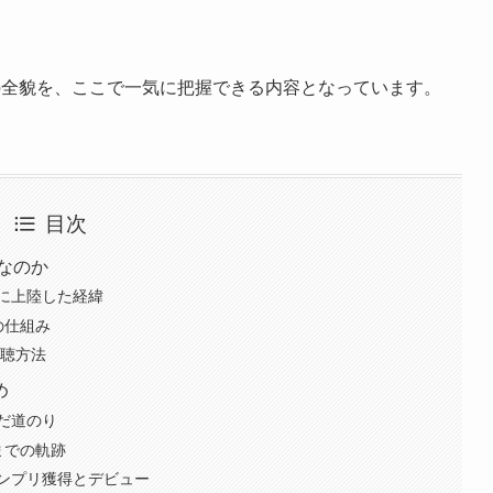
。
の全貌を、ここで一気に把握できる内容となっています。
目次
組なのか
に上陸した経緯
の仕組み
視聴方法
め
だ道のり
までの軌跡
ンプリ獲得とデビュー