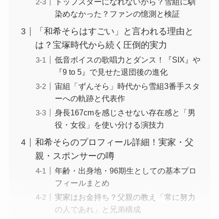
トップスターになれないから？雪組に馴
染めなかった？ファンの憶測と検証
「和希そらはすごい」と言われる理由と
は？宝塚時代から続く圧倒的実力
低音ボイスの歌唱力とダンス！『SIX』や
『9 to 5』で見せた退団後の進化
宙組「ずんそら」時代から雪組3番手スタ
ーへの軌跡と代表作
身長167cmを感じさせない存在感と「男
役・女役」を使い分ける演技力
和希そらのプロフィール詳細！実家・父
親・スポンサーの噂
年齢・出身地・96期生としての基本プロ
フィールまとめ
実家はお金持ち？父親の教え「常に努力
の人であれ」と兄弟構成