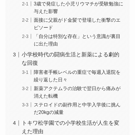
3歳で発症した小児リウマチが受験勉強に
与えた影響
面接に父親がド金髪で登場した衝撃のエ
ピソード
「自分は特別な存在」という意識が裏目
に出た理由
小学校時代の闘病生活と新薬による劇的
な回復
障害者手帳レベルの重症で毎週入退院を
繰り返した日々
新薬アクテムラの治験で翌日から痛みが
消えた転機
ステロイドの副作用と中学入学後に挑ん
だ20kgの減量
トキワ松学園での小学校生活が人生を変
えた理由