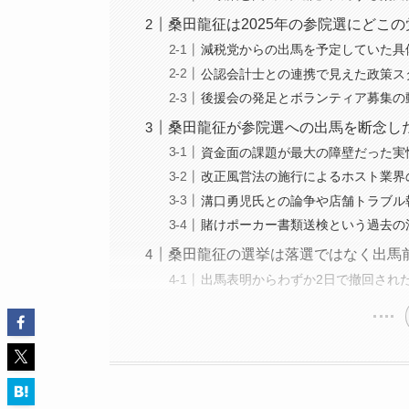
桑田龍征は2025年の参院選にどこ
減税党からの出馬を予定していた具
公認会計士との連携で見えた政策ス
後援会の発足とボランティア募集の
桑田龍征が参院選への出馬を断念し
資金面の課題が最大の障壁だった実
改正風営法の施行によるホスト業界
溝口勇児氏との論争や店舗トラブル
賭けポーカー書類送検という過去の
桑田龍征の選挙は落選ではなく出馬
出馬表明からわずか2日で撤回され