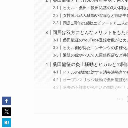
桑田龍征とヒカルの同居生活で何が
ヒカル・桑田・飯田祐基の3人体制
女性連れ込み騒動や喧嘩など同居中
同居1周年の感動エピソードと二人
同居は双方にどんなメリットをもた
桑田龍征のYouTube登録者数がヒ
ヒカル側が得たコンテンツの多様化
通販の虎やべんてん屋銀座店など共
桑田龍征の炎上騒動とヒカルとの関
ヒカルの結婚に対する消去法発言で
オープンマリッジ騒動で桑田龍征が
過去の不祥事や私生活の問題がヒカ