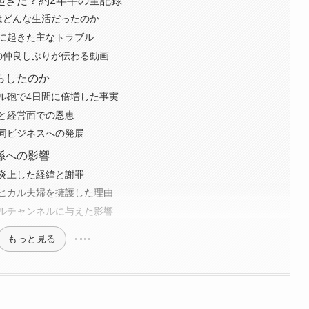
起きた？約2年半の全記録
はどんな生活だったのか
に起きた主なトラブル
の仲良しぶりが伝わる動画
らしたのか
カル砲で4日間に倍増した事実
と経営面での恩恵
同ビジネスへの発展
係への影響
炎上した経緯と謝罪
ヒカル夫婦を擁護した理由
ルチャンネルに与えた影響
もっと見る