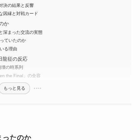
対決の結果と反響
な因縁と対戦カード
のか
と深まった交流の実態
わっていたのか
ている理由
田龍征の反応
崩壊の時系列
 the Final」の全容
もっと見る
まったのか