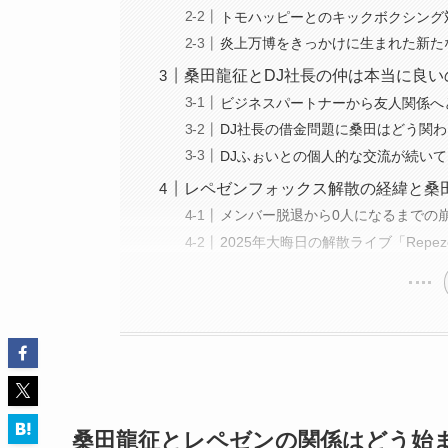
トモハッピーとのキックボクシング
炎上万博をきっかけに生まれた新た
桑田龍征とDJ社長の仲は本当に良い
ビジネスパートナーから友人関係へ
DJ社長の借金問題に桑田はどう関
DJふぉいとの個人的な交流が続い
レペゼンフォックス解散の経緯と桑
メンバー脱退から0人になるまでの
2025年大晦日の解散ライブ「Repezen
桑田龍征とレペゼンの関係はどう始