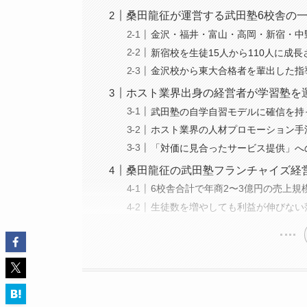
桑田龍征が運営する武田塾6校舎の
金沢・福井・富山・高岡・新宿・中
新宿校を生徒15人から110人に成
金沢校から東大合格者を輩出した指
ホスト業界出身の経営者が学習塾を
武田塾の自学自習モデルに確信を持
ホスト業界の人材プロモーション手
「対価に見合ったサービス提供」へ
桑田龍征の武田塾フランチャイズ経
6校舎合計で年商2〜3億円の売上規
生徒数を増やしても利益が伸びない