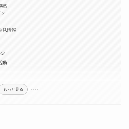
偶然
イン
会見情報
予定
活動
もっと見る