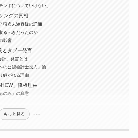
テンポについていけない」
ッシングの真相
？窃盗未遂容疑の詳細
取るべきだったのか
の影響
闇とタブー発言
会計」発言とは
への公認会計士投入」論
り継がれる理由
HOW」降板理由
るのみ」の真意
もっと見る