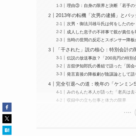
理由③：自身の限界と決断「若手の
2013年の転機「次男の逮捕」とバ
次男・御法川雄斗氏は何をしたのか
成人した息子の不祥事で親が責任を
当時の世間の反応とスポンサー降板
「干された」説の核心：特別会計の
伝説の放送事故？「200兆円の特別
古舘伊知郎氏の番組で語った「国会
発言直後の降板劇が陰謀論として語
完全引退への道：晩年の「ケンミンS
みのもんた本人が語った「老兵は去
収録中の立ち仕事と体力の限界