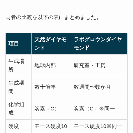
両者の比較を以下の表にまとめました。
天然ダイヤモ
ラボグロウンダイヤ
項目
ンド
モンド
生成場
地球内部
研究室・工房
所
生成期
数十億年
数週間〜数か月
間
化学組
炭素（C）
炭素（C）※同一
成
硬度
モース硬度10
モース硬度10※同一