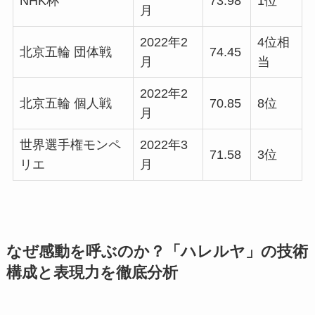
NHK杯
73.98
1位
月
2022年2
4位相
北京五輪 団体戦
74.45
月
当
2022年2
北京五輪 個人戦
70.85
8位
月
世界選手権モンペ
2022年3
71.58
3位
リエ
月
なぜ感動を呼ぶのか？「ハレルヤ」の技術
構成と表現力を徹底分析