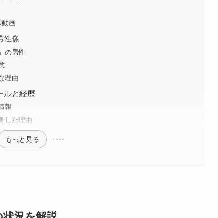
ボ動画
男性像
」の男性
意
な理由
ールと経歴
情報
身した理由
もっと見る
の状況を解説