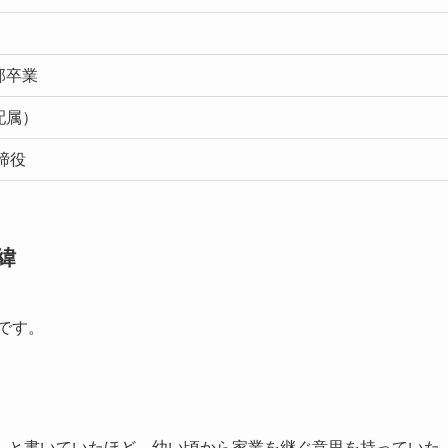
部卒業
配属）
締役
緯
です。
。
」と書いていたほど、幼い頃から家業を継ぐ意思を持っていた