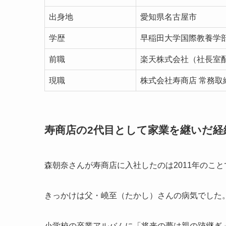
出身地
愛知県名古屋市
学歴
早稲田大学国際教養学
前職
楽天株式会社（社長室
現職
株式会社寿商店 常務取
寿商店の2代目として家業を継いだ経
森朝奈さんが寿商店に入社したのは2011年のこと
きっかけは父・嶢至（たかし）さんの病気でした
小学校の卒業アルバムに「将来の夢は親の跡継ぎ