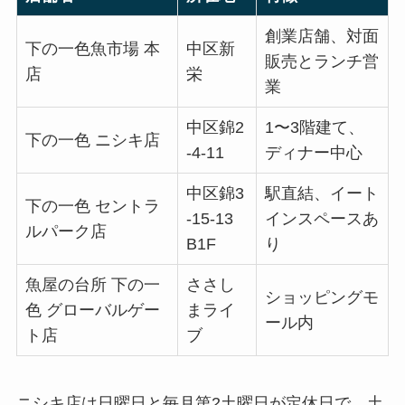
創業店舗、対面
下の一色魚市場 本
中区新
販売とランチ営
店
栄
業
中区錦2
1〜3階建て、
下の一色 ニシキ店
-4-11
ディナー中心
中区錦3
駅直結、イート
下の一色 セントラ
-15-13
インスペースあ
ルパーク店
B1F
り
魚屋の台所 下の一
ささし
ショッピングモ
色 グローバルゲー
まライ
ール内
ト店
ブ
ニシキ店は日曜日と毎月第2土曜日が定休日で、土