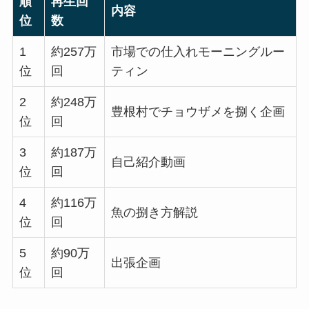
順
再生回
内容
位
数
1
約257万
市場での仕入れモーニングルー
位
回
ティン
2
約248万
豊根村でチョウザメを捌く企画
位
回
3
約187万
自己紹介動画
位
回
4
約116万
魚の捌き方解説
位
回
5
約90万
出張企画
位
回