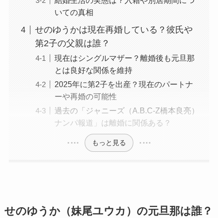
結婚生活の実態は？入籍や別居期間につ
いての真相
せのゆうかは現在再婚している？彼氏や
第2子の父親は誰？
現在はシングルマザー？離婚後も元旦那
とは良好な関係を維持
2025年に第2子を出産？現在のパートナ
ーや再婚の可能性
過去の「ジャニーズ（A.B.C-Z橋本良亮）
ナンパ報道」は離婚に関係ある？
もっと見る
せのゆうか（妹尾ユウカ）の元旦那は誰？