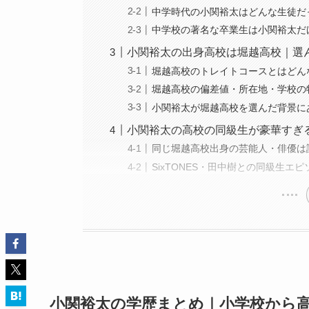
中学時代の小関裕太はどんな生徒だ
中学校の著名な卒業生は小関裕太だ
小関裕太の出身高校は堀越高校｜選
堀越高校のトレイトコースとはどん
堀越高校の偏差値・所在地・学校の
小関裕太が堀越高校を選んだ背景に
小関裕太の高校の同級生が豪華すぎ
同じ堀越高校出身の芸能人・俳優は
SixTONES・田中樹との同級生エ
小関裕太の学歴まとめ｜小学校から