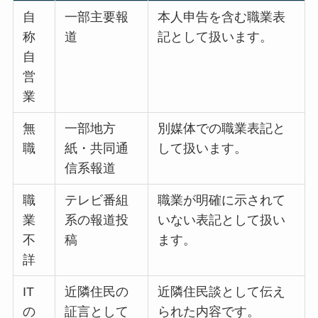
自
一部主要報
本人申告を含む職業表
称
道
記として扱います。
自
営
業
無
一部地方
別媒体での職業表記と
職
紙・共同通
して扱います。
信系報道
職
テレビ番組
職業が明確に示されて
業
系の報道投
いない表記として扱い
不
稿
ます。
詳
IT
近隣住民の
近隣住民談として伝え
の
証言として
られた内容です。