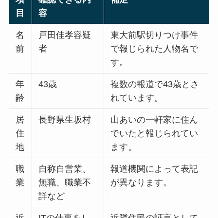
目
容
名
戸田佳孝容疑
東大前駅切りつけ事件
前
者
で報じられた人物名で
す。
年
43歳
複数の報道で43歳とさ
齢
れています。
居
長野県生坂村
山あいの一軒家に住ん
住
でいたと報じられてい
地
ます。
職
自称自営業、
報道機関によって表記
業
無職、職業不
が異なります。
詳など