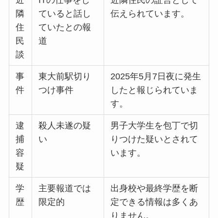
近
ITの仕事をし
近隣住民の証言として
隣
ていると話し
伝えられています。
住
ていたとの報
民
道
談
事
東大前駅切り
2025年5月7日夜に発生
件
つけ事件
したと報じられていま
す。
逮
殺人未遂の疑
男子大学生を包丁で切
捕
い
りつけた疑いとされて
容
います。
疑
学
主要報道では
出身校や最終学歴を断
歴
限定的
定できる情報は多くあ
りません。