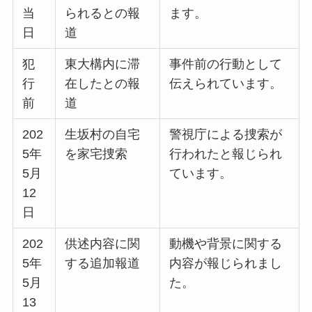
当
られるとの報
ます。
日
道
犯
東大構内に滞
事件前の行動として
行
在したとの報
伝えられています。
前
道
202
生坂村の自宅
警視庁による捜索が
5年
を家宅捜索
行われたと報じられ
5月
ています。
12
日
202
供述内容に関
動機や背景に関する
5年
する追加報道
内容が報じられまし
5月
た。
13