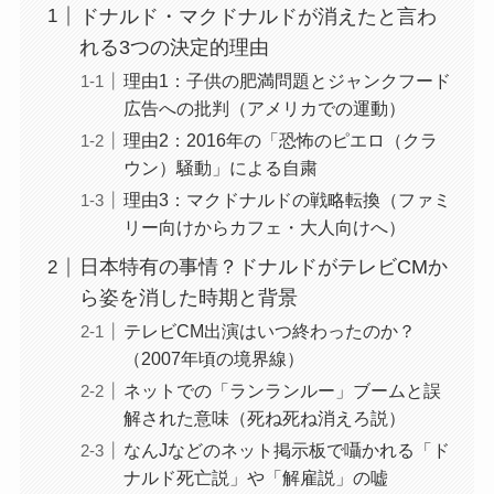
ドナルド・マクドナルドが消えたと言わ
れる3つの決定的理由
理由1：子供の肥満問題とジャンクフード
広告への批判（アメリカでの運動）
理由2：2016年の「恐怖のピエロ（クラ
ウン）騒動」による自粛
理由3：マクドナルドの戦略転換（ファミ
リー向けからカフェ・大人向けへ）
日本特有の事情？ドナルドがテレビCMか
ら姿を消した時期と背景
テレビCM出演はいつ終わったのか？
（2007年頃の境界線）
ネットでの「ランランルー」ブームと誤
解された意味（死ね死ね消えろ説）
なんJなどのネット掲示板で囁かれる「ド
ナルド死亡説」や「解雇説」の嘘